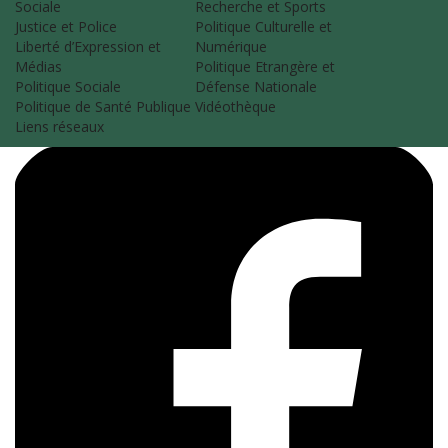
Sociale
Recherche et Sports
Justice et Police
Politique Culturelle et
Liberté d’Expression et
Numérique
Médias
Politique Etrangère et
Politique Sociale
Défense Nationale
Politique de Santé Publique
Vidéothèque
Liens réseaux